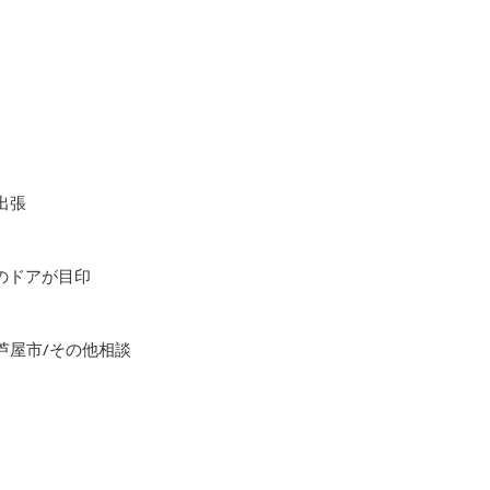
出張
色のドアが目印
芦屋市/その他相談