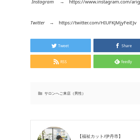
Instagram
→
https://www.instagram.com/arig
Twitter
→
https://twitter.com/HIUFKJMjyFeiEJv
Tweet
Share
RSS
feedly
サロンへご来店（男性）
【福祉カット/伊丹市】