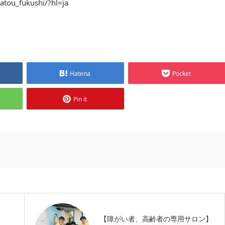
atou_fukushi/?hl=ja
Hatena
Pocket
Pin it
【障がい者、高齢者の専用サロン】