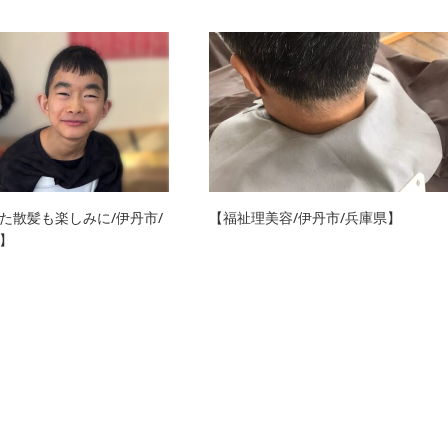
た散髪も楽しみに/伊丹市/
【福祉理美容/伊丹市/兵庫県】
】