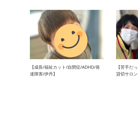
【成長/福祉カット/自閉症/ADHD/発
【苦手だっ
達障害/伊丹】
貸切サロン