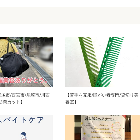
宝塚市/西宮市/尼崎市/川西
【苦手を克服/障がい者専門/貸切り美
/訪問カット】
容室】