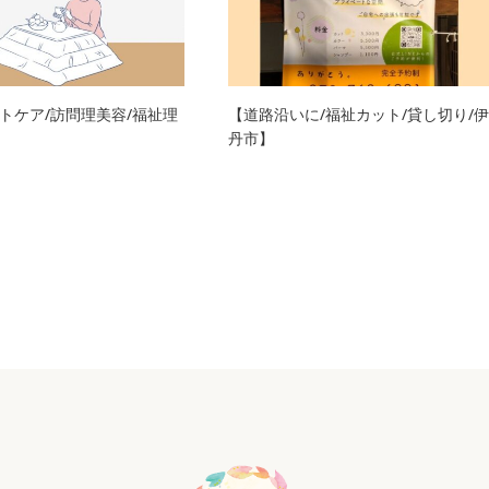
トケア/訪問理美容/福祉理
【道路沿いに/福祉カット/貸し切り/伊
】
丹市】