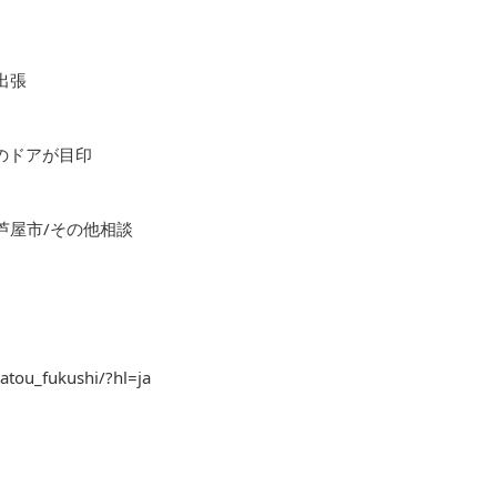
出張
色のドアが目印
芦屋市/その他相談
atou_fukushi/?hl=ja