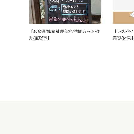
【お盆期間/福祉理美容/訪問カット/伊
【レスパイ
丹/宝塚市】
美容/休息