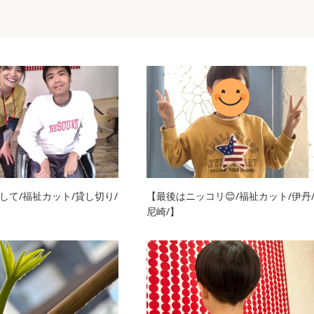
して/福祉カット/貸し切り/
【最後はニッコリ😊/福祉カット/伊丹
尼崎/】