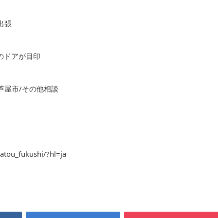
出張
色のドアが目印
芦屋市/その他相談
atou_fukushi/?hl=ja