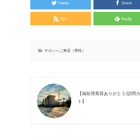
Tweet
Share
RSS
feedly
サロンへご来店（男性）
【福祉理美容ありがとう/訪問
ト】