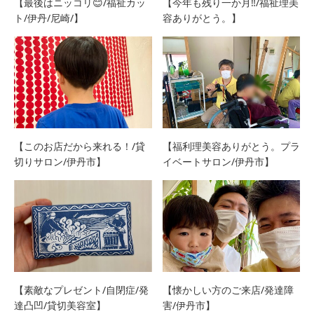
【最後はニッコリ😊/福祉カッ
【今年も残り一か月‼/福祉理美
ト/伊丹/尼崎/】
容ありがとう。】
【このお店だから来れる！/貸
【福利理美容ありがとう。プラ
切りサロン/伊丹市】
イベートサロン/伊丹市】
【素敵なプレゼント/自閉症/発
【懐かしい方のご来店/発達障
達凸凹/貸切美容室】
害/伊丹市】