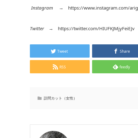
Instagram
→
https://www.instagram.com/arig
Twitter
→
https://twitter.com/HIUFKJMjyFeiEJv
Tweet
Share
RSS
feedly
訪問カット（女性）