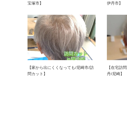
宝塚市】
伊丹市】
【家から出にくくなっても/尼崎市/訪
【在宅訪問
問カット】
丹/尼崎】