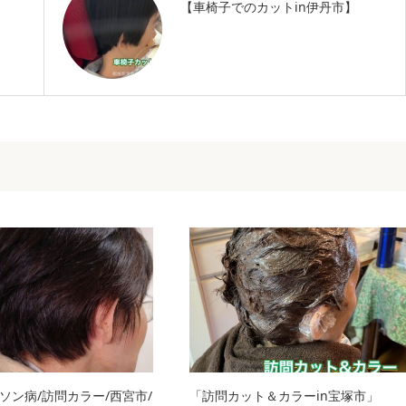
【車椅子でのカットin伊丹市】
ソン病/訪問カラー/西宮市/
「訪問カット＆カラーin宝塚市」