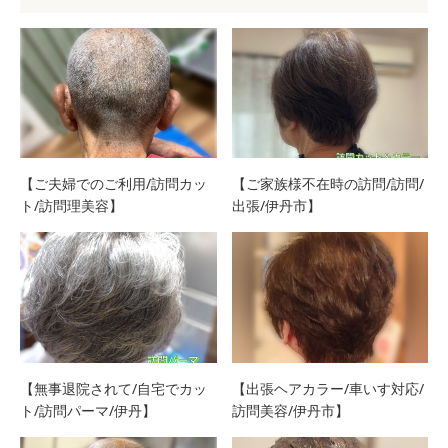
【ご夫婦でのご利用/訪問カッ
【ご家族様不在時の訪問/訪問/
ト/訪問理美容】
出張/伊丹市】
【無事退院されて/自宅でカッ
【出張ヘアカラー/車いす対応/
ト/訪問パーマ/伊丹】
訪問美容/伊丹市】