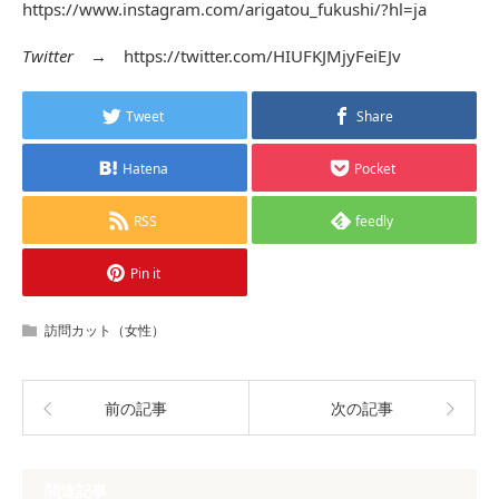
https://www.instagram.com/arigatou_fukushi/?hl=ja
Twitter
→
https://twitter.com/HIUFKJMjyFeiEJv
Tweet
Share
Hatena
Pocket
RSS
feedly
Pin it
訪問カット（女性）
前の記事
次の記事
関連記事