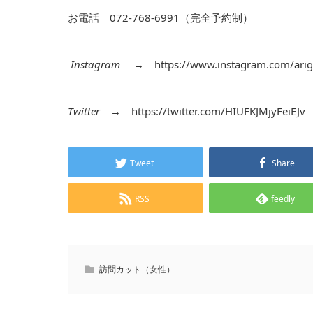
お電話 072-768-6991（完全予約制）
Instagram
→
https://www.instagram.com/arig
Twitter
→
https://twitter.com/HIUFKJMjyFeiEJv
Tweet
Share
RSS
feedly
訪問カット（女性）