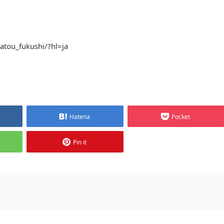
atou_fukushi/?hl=ja
Hatena
Pocket
Pin it