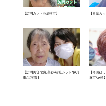
【訪問カットin尼崎市】
【青空カッ
【訪問美容/福祉美容/福祉カット/伊丹
【今回はカ
市/宝塚市】
塚市/尼崎