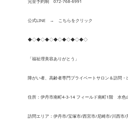
完全予約制 072-768-6991
公式LINE →
こちらをクリック
◆◇◆◇◆◇◆◇◆◇◆◇◆◇
「福祉理美容ありがとう」
障がい者、高齢者専門プライベートサロン＆訪問・
住所：伊丹市南町4-3-14 フィールド南町1階 水
訪問エリア：伊丹市/宝塚市/西宮市/尼崎市/川西市/