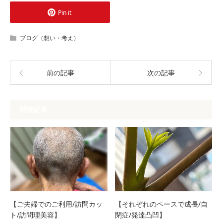
Pin it
ブログ（想い・考え）
前の記事
次の記事
関連記事
【ご夫婦でのご利用/訪問カッ
【それぞれのペースで成長/自
ト/訪問理美容】
閉症/発達凸凹】