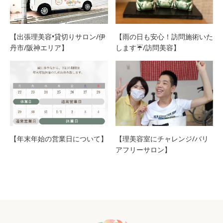
【出張理美容•貸切りサロン/伊
【雨の日も安心！訪問施術いた
丹市/阪神エリア】
します☔/訪問美容】
【年末年始の営業日について】
【理美容室にチャレンジ/バリ
アフリーサロン】