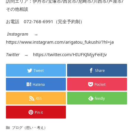
訪問エリア：伊丹市/宝塚市/西宮市/尼崎市/川西市/芦屋市/
その他相談
お電話 072-768-6991（完全予約制）
Instagram
→
https://www.instagram.com/arigatou_fukushi/?hl=ja
Twitter
→
https://twitter.com/HIUFKJMjyFeiEJv
Tweet
Share
Hatena
Pocket
RSS
feedly
Pin it
ブログ（想い・考え）