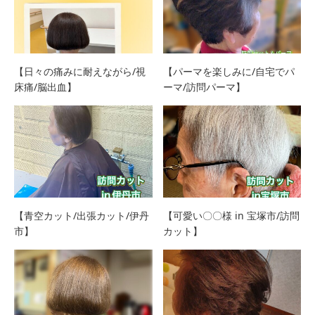
【日々の痛みに耐えながら/視
【パーマを楽しみに/自宅でパ
床痛/脳出血】
ーマ/訪問パーマ】
【青空カット/出張カット/伊丹
【可愛い〇〇様 in 宝塚市/訪問
市】
カット】