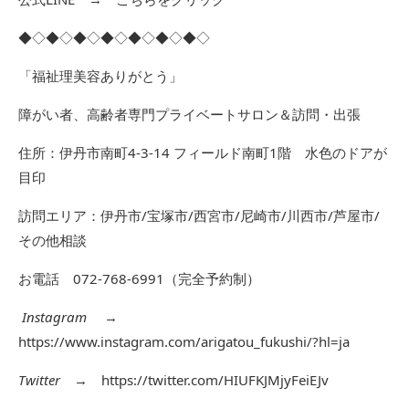
◆◇◆◇◆◇◆◇◆◇◆◇◆◇
「福祉理美容ありがとう」
障がい者、高齢者専門プライベートサロン＆訪問・出張
住所：伊丹市南町4-3-14 フィールド南町1階 水色のドアが
目印
訪問エリア：伊丹市/宝塚市/西宮市/尼崎市/川西市/芦屋市/
その他相談
お電話 072-768-6991（完全予約制）
Instagram
→
https://www.instagram.com/arigatou_fukushi/?hl=ja
Twitter
→
https://twitter.com/HIUFKJMjyFeiEJv