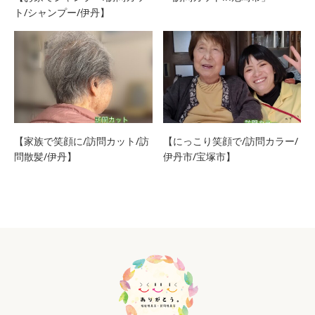
ト/シャンプー/伊丹】
【家族で笑顔に/訪問カット/訪
【にっこり笑顔で/訪問カラー/
問散髪/伊丹】
伊丹市/宝塚市】