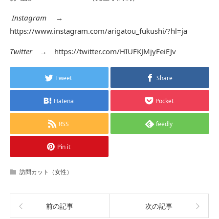
Instagram
→
https://www.instagram.com/arigatou_fukushi/?hl=ja
Twitter
→
https://twitter.com/HIUFKJMjyFeiEJv
Tweet
Share
Hatena
Pocket
RSS
feedly
Pin it
訪問カット（女性）
前の記事
次の記事