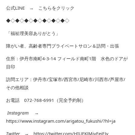
公式LINE →
こちらをクリック
◆◇◆◇◆◇◆◇◆◇◆◇◆◇
「福祉理美容ありがとう」
障がい者、高齢者専門プライベートサロン＆訪問・出張
住所：伊丹市南町4-3-14 フィールド南町1階 水色のドアが
目印
訪問エリア：伊丹市/宝塚市/西宮市/尼崎市/川西市/芦屋市/
その他相談
お電話 072-768-6991（完全予約制）
Instagram
→
https://www.instagram.com/arigatou_fukushi/?hl=ja
Twitter
→
https://twitter.com/HIUFKJMjyFeiEJv