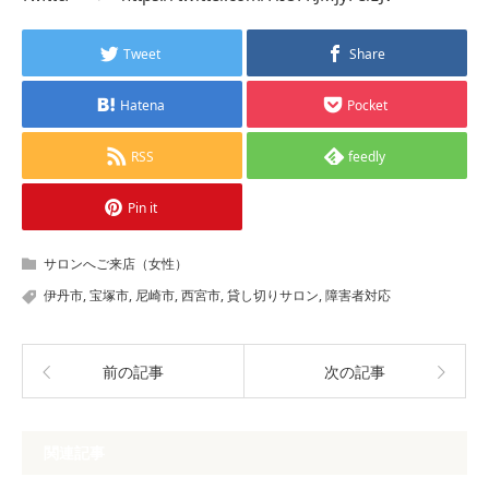
Tweet
Share
Hatena
Pocket
RSS
feedly
Pin it
サロンへご来店（女性）
伊丹市
,
宝塚市
,
尼崎市
,
西宮市
,
貸し切りサロン
,
障害者対応
前の記事
次の記事
関連記事