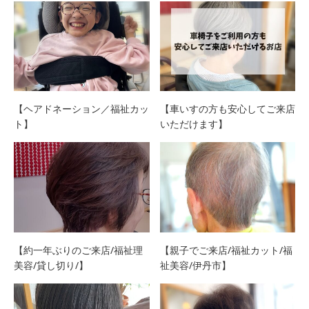
【ヘアドネーション／福祉カッ
【車いすの方も安心してご来店
ト】
いただけます】
【約一年ぶりのご来店/福祉理
【親子でご来店/福祉カット/福
美容/貸し切り/】
祉美容/伊丹市】