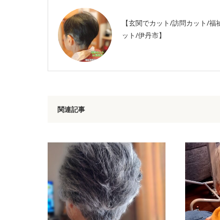
【玄関でカット/訪問カット/福
ット/伊丹市】
関連記事