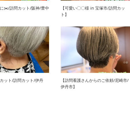
に✂️/訪問カット/阪神/豊中
【可愛い〇〇様 in 宝塚市/訪問カッ
ト】
カット/訪問カット/伊丹
【訪問看護さんからのご依頼/尼崎市/
伊丹市】