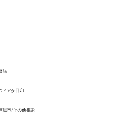
出張
色のドアが目印
芦屋市/その他相談