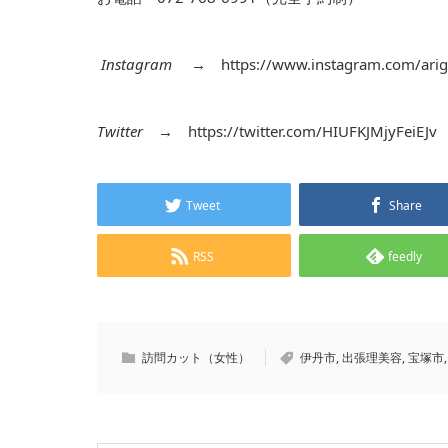
Instagram
→
https://www.instagram.com/arig
Twitter
→
https://twitter.com/HIUFKJMjyFeiEJv
Tweet
Share
RSS
feedly
訪問カット（女性）
伊丹市
,
出張理美容
,
宝塚市