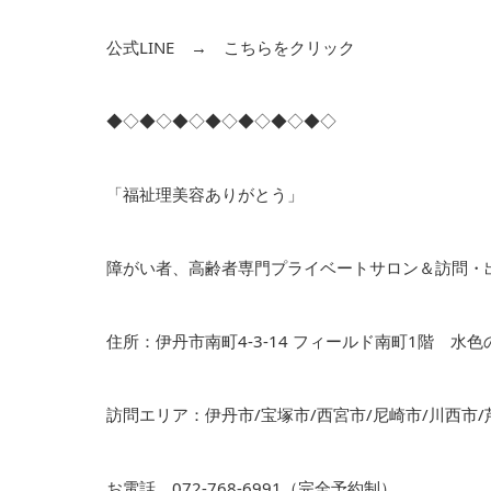
公式LINE →
こちらをクリック
◆◇◆◇◆◇◆◇◆◇◆◇◆◇
「福祉理美容ありがとう」
障がい者、高齢者専門プライベートサロン＆訪問・
住所：伊丹市南町4-3-14 フィールド南町1階 水
訪問エリア：伊丹市/宝塚市/西宮市/尼崎市/川西市/
お電話 072-768-6991（完全予約制）