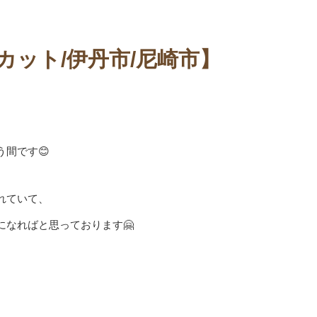
カット/伊丹市/尼崎市】
間です😊
れていて、
なればと思っております🤗