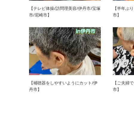
【テレビ体操/訪問理美容/伊丹市/宝塚
【半年ぶり
市/尼崎市】
市】
【補聴器をしやすいようにカット/伊
【ご夫婦で
丹市】
市】