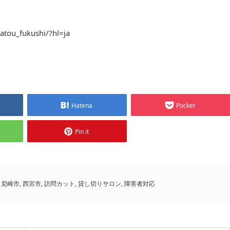
atou_fukushi/?hl=ja
Hatena
Pocket
Pin it
,
尼崎市
,
西宮市
,
訪問カット
,
貸し切りサロン
,
障害者対応