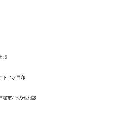
出張
色のドアが目印
芦屋市/その他相談