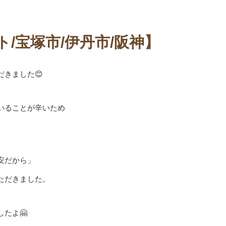
/宝塚市/伊丹市/阪神】
きました😊
いることが辛いため
安だから」
ただきました。
たよ🤗