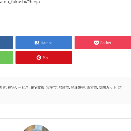
atou_fukushi/?hl=ja
Hatena
Pocket
Pin it
美容
,
在宅サービス
,
在宅支援
,
宝塚市
,
尼崎市
,
発達障害
,
西宮市
,
訪問カット
,
訪