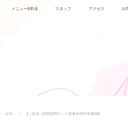
メニュー&料金
スタッフ
アクセス
お
ト（女性）
【ご自宅へ訪問/訪問カット/宝塚市/伊丹市/阪神】