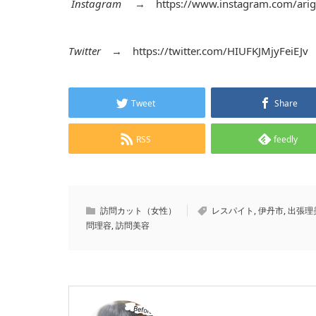
Instagram
→
https://www.instagram.com/arig
Twitter
→
https://twitter.com/HIUFKJMjyFeiEJv
Tweet
Share
RSS
feedly
訪問カット（女性）
レスパイト
,
伊丹市
,
出張理
問理容
,
訪問美容