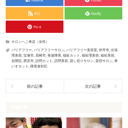
Hatena
Pocket
RSS
feedly
Pin it
サロンへご来店（女性）
バリアフリー
,
バリアフリーサロン
,
バリアフリー美容室
,
伊丹市
,
出張
理美容
,
宝塚市
,
尼崎市
,
発達障害
,
福祉カット
,
福祉理美容
,
福祉美容
,
自閉症
,
西宮市
,
訪問カット
,
訪問美容
,
貸し切りサロン
,
貸切サロン
,
車
いすカット
,
障害者対応
前の記事
次の記事
関連記事