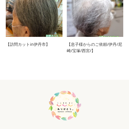
【訪問カットin伊丹市】
【息子様からのご依頼/伊丹/尼
崎/宝塚/西宮/】