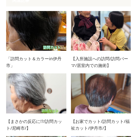
関連記事
「訪問カット＆カラーin伊丹
【入所施設への訪問/訪問パー
市」
マ/居室内での施術】
【まさかの反応に!?/訪問カッ
【お家でカット/訪問カット/福
ト/尼崎市/】
祉カット/伊丹市/】