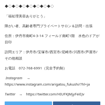
◆◇◆◇◆◇◆◇◆◇◆◇◆◇
「福祉理美容ありがとう」
障がい者、高齢者専門プライベートサロン＆訪問・出張
住所：伊丹市南町4-3-14 フィールド南町1階 水色のドアが
目印
訪問エリア：伊丹市/宝塚市/西宮市/尼崎市/川西市/芦屋市/
その他相談
お電話 072-768-6991（完全予約制）
Instagram
→
https://www.instagram.com/arigatou_fukushi/?hl=ja
Twitter
→
https://twitter.com/HIUFKJMjyFeiEJv