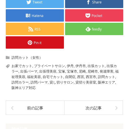
Tweet
Share
Hatena
Pocket
RSS
feedly
Pin it
訪問カット（女性）
お家でカット
,
プライベートサロン
,
伊丹
,
伊丹市
,
出張カット
,
出張カ
ラー
,
出張パーマ
,
出張理美容
,
宝塚
,
宝塚市
,
尼崎
,
尼崎市
,
発達障害
,
福
祉理美容
,
福祉美容
,
自宅でカット
,
自閉症
,
西宮
,
西宮市
,
訪問カット
,
訪問カラー
,
訪問パーマ
,
貸し切りサロン
,
貸切り美容室
,
阪神エリア
,
阪神エリア対応
前の記事
次の記事