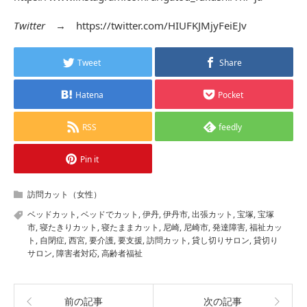
Twitter
→
https://twitter.com/HIUFKJMjyFeiEJv
Tweet
Share
Hatena
Pocket
RSS
feedly
Pin it
訪問カット（女性）
ベッドカット
,
ベッドでカット
,
伊丹
,
伊丹市
,
出張カット
,
宝塚
,
宝塚
市
,
寝たきりカット
,
寝たままカット
,
尼崎
,
尼崎市
,
発達障害
,
福祉カッ
ト
,
自閉症
,
西宮
,
要介護
,
要支援
,
訪問カット
,
貸し切りサロン
,
貸切り
サロン
,
障害者対応
,
高齢者福祉
前の記事
次の記事