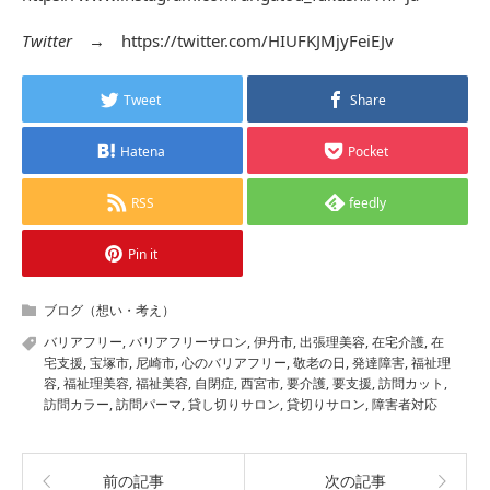
Twitter
→
https://twitter.com/HIUFKJMjyFeiEJv
Tweet
Share
Hatena
Pocket
RSS
feedly
Pin it
ブログ（想い・考え）
バリアフリー
,
バリアフリーサロン
,
伊丹市
,
出張理美容
,
在宅介護
,
在
宅支援
,
宝塚市
,
尼崎市
,
心のバリアフリー
,
敬老の日
,
発達障害
,
福祉理
容
,
福祉理美容
,
福祉美容
,
自閉症
,
西宮市
,
要介護
,
要支援
,
訪問カット
,
訪問カラー
,
訪問パーマ
,
貸し切りサロン
,
貸切りサロン
,
障害者対応
前の記事
次の記事