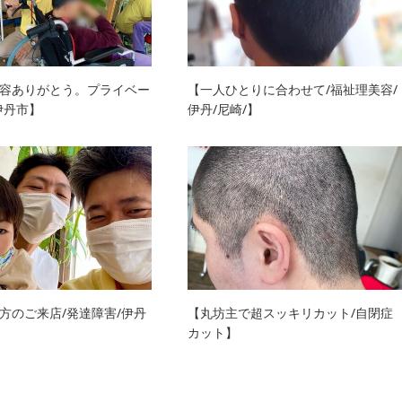
容ありがとう。プライベー
【一人ひとりに合わせて/福祉理美容/
伊丹市】
伊丹/尼崎/】
方のご来店/発達障害/伊丹
【丸坊主で超スッキリカット/自閉症
カット】