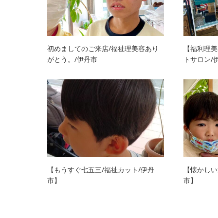
初めましてのご来店/福祉理美容あり
【福利理美
がとう。/伊丹市
トサロン/
【もうすぐ七五三/福祉カット/伊丹
【懐かしい
市】
市】