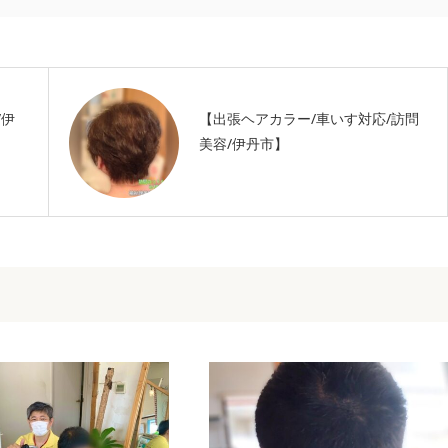
/伊
【出張ヘアカラー/車いす対応/訪問
美容/伊丹市】