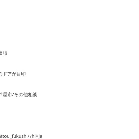
出張
色のドアが目印
芦屋市/その他相談
atou_fukushi/?hl=ja