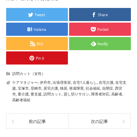
Tweet
Share
Hatena
Pocket
RSS
feedly
Pin it
訪問カット（女性）
ケアマネジャー
,
伊丹市
,
出張理美容
,
在宅1人暮らし
,
在宅介護
,
在宅支
援
,
宝塚市
,
尼崎市
,
居宅介護
,
独居
,
発達障害
,
社会福祉
,
自閉症
,
西宮
市
,
要介護
,
要支援
,
訪問カット
,
貸し切りサロン
,
障害者対応
,
高齢者
,
高齢者福祉
前の記事
次の記事