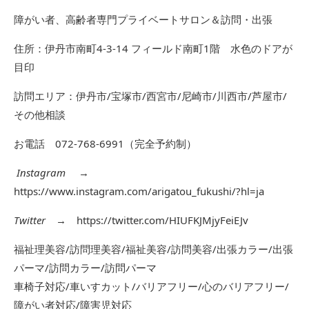
障がい者、高齢者専門プライベートサロン＆訪問・出張
住所：伊丹市南町4-3-14 フィールド南町1階 水色のドアが
目印
訪問エリア：伊丹市/宝塚市/西宮市/尼崎市/川西市/芦屋市/
その他相談
お電話 072-768-6991（完全予約制）
Instagram
→
https://www.instagram.com/arigatou_fukushi/?hl=ja
Twitter
→
https://twitter.com/HIUFKJMjyFeiEJv
福祉理美容/訪問理美容/福祉美容/訪問美容/出張カラー/出張
パーマ/訪問カラー/訪問パーマ
車椅子対応/車いすカット/バリアフリー/心のバリアフリー/
障がい者対応/障害児対応