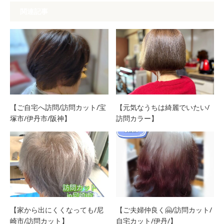
関連記事
【ご自宅へ訪問/訪問カット/宝
【元気なうちは綺麗でいたい/
塚市/伊丹市/阪神】
訪問カラー】
【家から出にくくなっても/尼
【ご夫婦仲良く🤗/訪問カット/
崎市/訪問カット】
自宅カット/伊丹/】