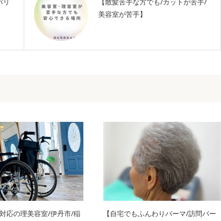
バリ
【散髪苦手な方でも/カットが苦手/
美容室が苦手】
対応の理美容室/伊丹市/稲
【自宅でもふんわりパーマ/訪問パー