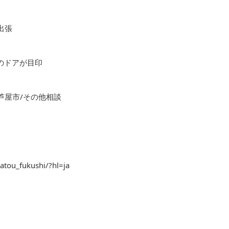
出張
色のドアが目印
芦屋市/その他相談
atou_fukushi/?hl=ja