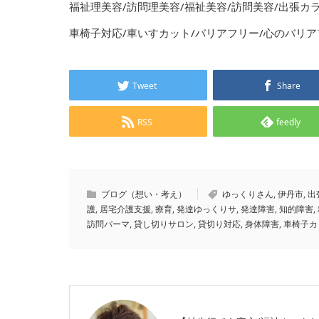
福祉理美容/訪問理美容/福祉美容/訪問美容/出張カ
車椅子対応/車いすカット/バリアフリー/心のバリア
Tweet
Share
RSS
feedly
ブログ（想い・考え）
ゆっくりさん
,
伊丹市
,
出
護
,
居宅介護支援
,
療育
,
発達ゆっくりサ
,
発達障害
,
知的障害
,
訪問パーマ
,
貸し切りサロン
,
貸切り対応
,
身体障害
,
車椅子カ