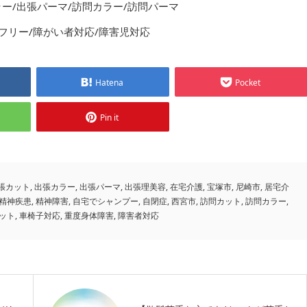
ラー/出張パーマ/訪問カラー/訪問パーマ
フリー/障がい者対応/障害児対応
Hatena
Pocket
Pin it
張カット
,
出張カラー
,
出張パーマ
,
出張理美容
,
在宅介護
,
宝塚市
,
尼崎市
,
居宅介
精神疾患
,
精神障害
,
自宅でシャンプー
,
自閉症
,
西宮市
,
訪問カット
,
訪問カラー
,
ット
,
車椅子対応
,
重度身体障害
,
障害者対応