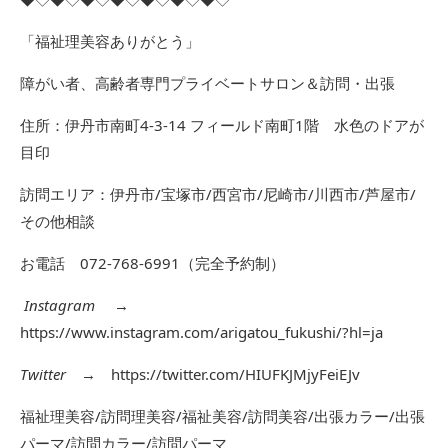
「福祉理美容ありがとう」
障がい者、高齢者専門プライベートサロン＆訪問・出張
住所：伊丹市南町4-3-14 フィールド南町1階 水色のドアが
目印
訪問エリア：伊丹市/宝塚市/西宮市/尼崎市/川西市/芦屋市/
その他相談
お電話 072-768-6991（完全予約制）
Instagram
→
https://www.instagram.com/arigatou_fukushi/?hl=ja
Twitter
→
https://twitter.com/HIUFKJMjyFeiEJv
福祉理美容/訪問理美容/福祉美容/訪問美容/出張カラー/出張
パーマ/訪問カラー/訪問パーマ