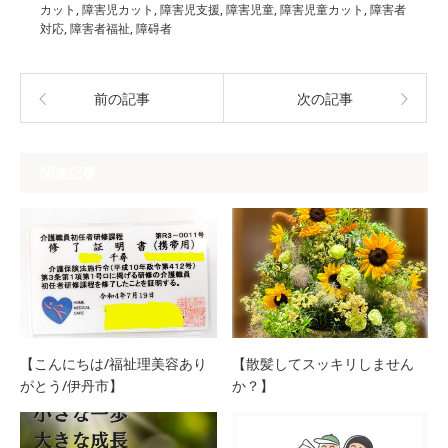
カット
,
障害児カット
,
障害児支援
,
障害児童
,
障害児童カット
,
障害者
対応
,
障害者福祉
,
障碍者
前の記事
次の記事
関連記事
【こんにちは/福祉理美容あり
【散髪してスッキリしません
がとう/伊丹市】
か？】