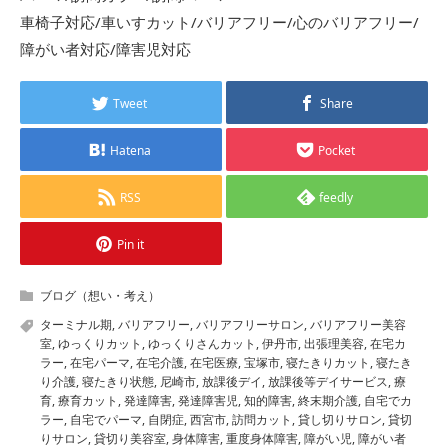
車椅子対応/車いすカット/バリアフリー/心のバリアフリー/
障がい者対応/障害児対応
Tweet
Share
Hatena
Pocket
RSS
feedly
Pin it
ブログ（想い・考え）
ターミナル期
,
バリアフリー
,
バリアフリーサロン
,
バリアフリー美容
室
,
ゆっくりカット
,
ゆっくりさんカット
,
伊丹市
,
出張理美容
,
在宅カ
ラー
,
在宅パーマ
,
在宅介護
,
在宅医療
,
宝塚市
,
寝たきりカット
,
寝たき
り介護
,
寝たきり状態
,
尼崎市
,
放課後デイ
,
放課後等デイサービス
,
療
育
,
療育カット
,
発達障害
,
発達障害児
,
知的障害
,
終末期介護
,
自宅でカ
ラー
,
自宅でパーマ
,
自閉症
,
西宮市
,
訪問カット
,
貸し切りサロン
,
貸切
りサロン
,
貸切り美容室
,
身体障害
,
重度身体障害
,
障がい児
,
障がい者