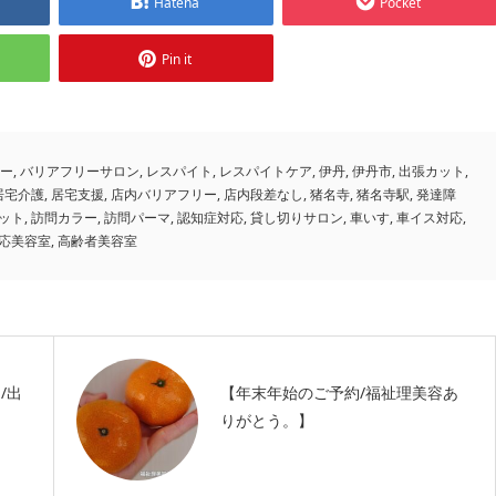
Hatena
Pocket
Pin it
ー
,
バリアフリーサロン
,
レスパイト
,
レスパイトケア
,
伊丹
,
伊丹市
,
出張カット
,
居宅介護
,
居宅支援
,
店内バリアフリー
,
店内段差なし
,
猪名寺
,
猪名寺駅
,
発達障
ット
,
訪問カラー
,
訪問パーマ
,
認知症対応
,
貸し切りサロン
,
車いす
,
車イス対応
,
応美容室
,
高齢者美容室
/出
【年末年始のご予約/福祉理美容あ
りがとう。】