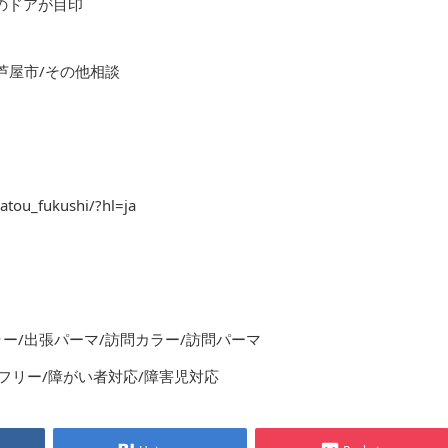
色のドアが目印
芦屋市/その他相談
atou_fukushi/?hl=ja
ラー/出張パーマ/訪問カラー/訪問パーマ
フリー/障がい者対応/障害児対応