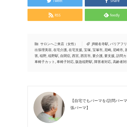
Tweet
Share
RSS
feedly
サロンへご来店（女性）
JR猪名寺駅
,
バリアフリ
出張理美容
,
在宅介護
,
在宅支援
,
宝塚
,
宝塚市
,
尼崎
,
尼崎市
,
害
,
稲野
,
稲野駅
,
自閉症
,
西宮
,
西宮市
,
要介護
,
要支援
,
訪問カ
車椅子カット
,
車椅子対応
,
阪急稲野駅
,
障害者対応
,
高齢者対
【自宅でもパーマを/訪問パーマ
張パーマ】