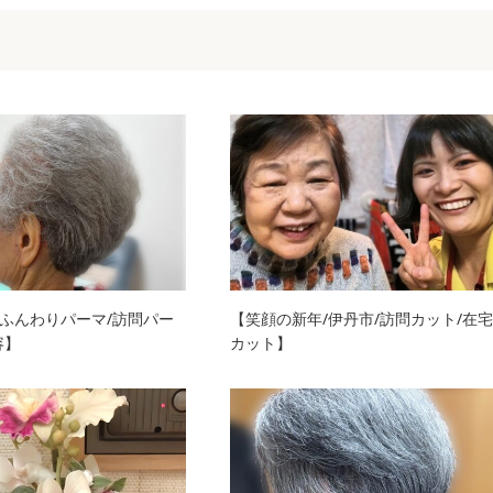
ふんわりパーマ/訪問パー
【笑顔の新年/伊丹市/訪問カット/在宅
容】
カット】