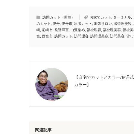
訪問カット（男性）
お家でカット
,
ターミナル
,
のカット
,
伊丹
,
伊丹市
,
出張カット
,
出張サロン
,
出張理美容
,
崎
,
尼崎市
,
発達障害
,
白髪染め
,
福祉理容
,
福祉理美容
,
福祉美
宮
,
西宮市
,
訪問カット
,
訪問理容
,
訪問理美容
,
訪問美容
,
貸し
【自宅でカットとカラー/伊丹/
カラー】
関連記事