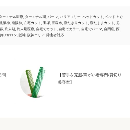
ターミナル医療
,
ターミナル期
,
パーマ
,
バリアフリー
,
ベッドカット
,
ベッド上で
北阪神
,
南阪神
,
在宅カット
,
宝塚
,
宝塚市
,
寝たきりカット
,
寝たままカット
,
尼
容
,
終末期
,
終末期医療
,
自宅でカット
,
自宅でカラー
,
自宅でパーマ
,
自閉症
,
西
切りサロン
,
阪神
,
阪神エリア
,
障害者対応
訪問
【苦手を克服/障がい者専門/貸切り
美容室】