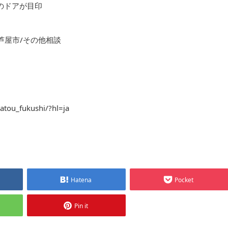
色のドアが目印
芦屋市/その他相談
atou_fukushi/?hl=ja
Hatena
Pocket
Pin it