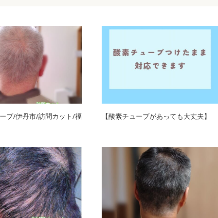
ーブ/伊丹市/訪問カット/福
【酸素チューブがあっても大丈夫】