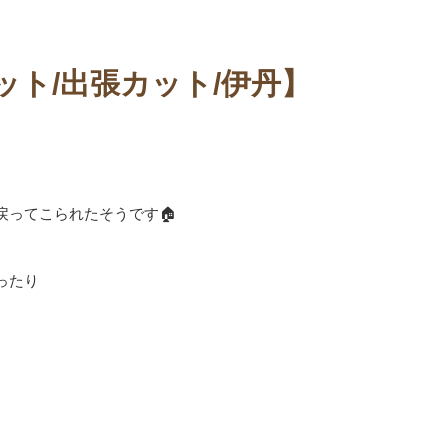
ット/出張カット/伊丹】
戻ってこられたそうです🏠
ったり