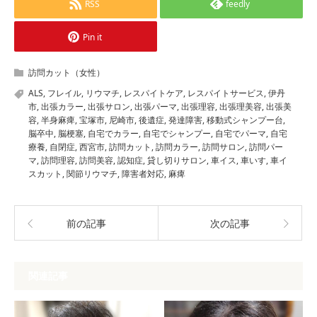
RSS
feedly
Pin it
訪問カット（女性）
ALS
,
フレイル
,
リウマチ
,
レスパイトケア
,
レスパイトサービス
,
伊丹
市
,
出張カラー
,
出張サロン
,
出張パーマ
,
出張理容
,
出張理美容
,
出張美
容
,
半身麻痺
,
宝塚市
,
尼崎市
,
後遺症
,
発達障害
,
移動式シャンプー台
,
脳卒中
,
脳梗塞
,
自宅でカラー
,
自宅でシャンプー
,
自宅でパーマ
,
自宅
療養
,
自閉症
,
西宮市
,
訪問カット
,
訪問カラー
,
訪問サロン
,
訪問パー
マ
,
訪問理容
,
訪問美容
,
認知症
,
貸し切りサロン
,
車イス
,
車いす
,
車イ
スカット
,
関節リウマチ
,
障害者対応
,
麻痺
前の記事
次の記事
関連記事