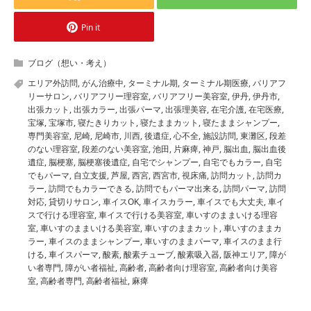
Pin it
ブログ（想い・考え）
エリア外訪問
,
がん治療中
,
ターミナル期
,
ターミナル期医療
,
バリアフ
リーサロン
,
バリアフリー理容室
,
バリアフリー美容室
,
伊丹
,
伊丹市
,
出張カット
,
出張カラー
,
出張パーマ
,
出張理美容
,
在宅介護
,
在宅医療
,
宝塚
,
宝塚市
,
寝たきりカット
,
寝たままカット
,
寝たままシャンプー
,
専門美容室
,
尼崎
,
尼崎市
,
川西
,
後遺症
,
心不全
,
施設訪問
,
東灘区
,
段差
のない理容室
,
段差のない美容室
,
池田
,
片麻痺
,
神戸
,
脳出血
,
脳出血後
遺症
,
脳梗塞
,
脳梗塞後遺症
,
自宅でシャンプー
,
自宅でもカラー
,
自宅
でもパーマ
,
自立支援
,
芦屋
,
西宮
,
西宮市
,
視床痛
,
訪問カット
,
訪問カ
ラー
,
訪問でもカラーできる
,
訪問でもパーマ出来る
,
訪問パーマ
,
訪問
対応
,
貸切りサロン
,
車イスOK
,
車イスカラー
,
車イスでも大丈夫
,
車イ
スで行ける理容室
,
車イスで行ける美容室
,
車いすのままいける理容
室
,
車いすのままいける美容室
,
車いすのままカット
,
車いすのままカ
ラー
,
車イスのままシャンプー
,
車いすのままパーマ
,
車イスのまま行
ける
,
車イスパーマ
,
酸素
,
酸素チューブ
,
酸素吸入器
,
阪神エリア
,
障が
い者専門
,
障がい者福祉
,
高齢者
,
高齢者向け理容室
,
高齢者向け美容
室
,
高齢者専門
,
高齢者福祉
,
麻痺