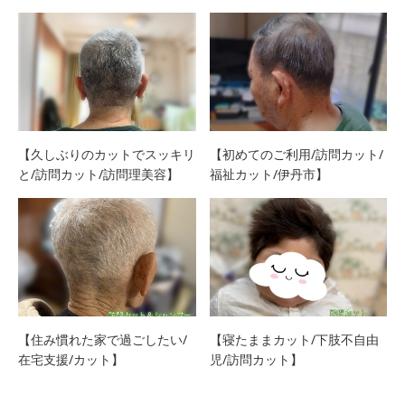
【久しぶりのカットでスッキリ
【初めてのご利用/訪問カット/
と/訪問カット/訪問理美容】
福祉カット/伊丹市】
【住み慣れた家で過ごしたい/
【寝たままカット/下肢不自由
在宅支援/カット】
児/訪問カット】