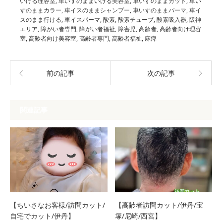
いける理容室
,
車いすのままいける美容室
,
車いすのままカット
,
車い
すのままカラー
,
車イスのままシャンプー
,
車いすのままパーマ
,
車イ
スのまま行ける
,
車イスパーマ
,
酸素
,
酸素チューブ
,
酸素吸入器
,
阪神
エリア
,
障がい者専門
,
障がい者福祉
,
障害児
,
高齢者
,
高齢者向け理容
室
,
高齢者向け美容室
,
高齢者専門
,
高齢者福祉
,
麻痺
前の記事
次の記事
関連記事
【ちいさなお客様/訪問カット/
【高齢者訪問カット/伊丹/宝
自宅でカット/伊丹】
塚/尼崎/西宮】