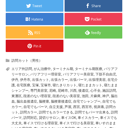
Tweet
Share
Hatena
Pocket
RSS
feedly
Pin it
訪問カット（男性）
エリア外訪問
,
がん治療中
,
ターミナル期
,
ターミナル期医療
,
バリアフ
リーサロン
,
バリアフリー理容室
,
バリアフリー美容室
,
下肢不自由児
,
伊丹
,
伊丹市
,
出張カット
,
出張カラー
,
出張パーマ
,
出張理美容
,
在宅介
護
,
在宅医療
,
宝塚
,
宝塚市
,
寝たきりカット
,
寝たままカット
,
寝たまま
シャンプー
,
専門美容室
,
尼崎
,
尼崎市
,
川西
,
後遺症
,
心不全
,
施設訪問
,
東灘区
,
段差のない理容室
,
段差のない美容室
,
池田
,
片麻痺
,
神戸
,
脳出
血
,
脳出血後遺症
,
脳梗塞
,
脳梗塞後遺症
,
自宅でシャンプー
,
自宅でも
カラー
,
自宅でもパーマ
,
自立支援
,
芦屋
,
西宮
,
西宮市
,
視床痛
,
訪問カ
ット
,
訪問カラー
,
訪問でもカラーできる
,
訪問でもパーマ出来る
,
訪問
パーマ
,
訪問対応
,
貸切りサロン
,
車イスOK
,
車イスカラー
,
車イスでも
大丈夫
,
車イスで行ける理容室
,
車イスで行ける美容室
,
車いすのまま