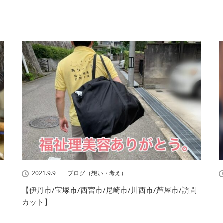
2021.9.9
ブログ（想い・考え）
【伊丹市/宝塚市/西宮市/尼崎市/川西市/芦屋市/訪問
カット】