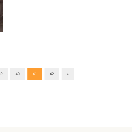
39
40
41
42
»