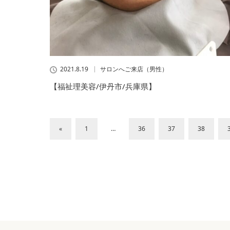
2021.8.19
サロンへご来店（男性）
【福祉理美容/伊丹市/兵庫県】
«
1
…
36
37
38