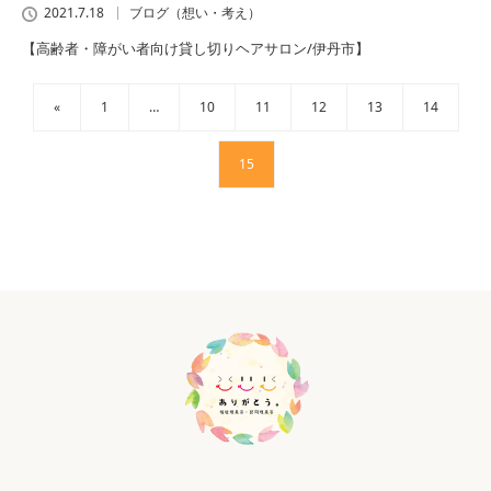
2021.7.18
ブログ（想い・考え）
【高齢者・障がい者向け貸し切りヘアサロン/伊丹市】
«
1
…
10
11
12
13
14
15