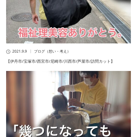
2021.9.9
ブログ（想い・考え）
【伊丹市/宝塚市/西宮市/尼崎市/川西市/芦屋市/訪問カット】