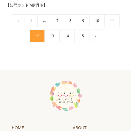
【訪問カットin伊丹市】
«
1
…
7
8
9
10
11
12
13
14
15
»
HOME
ABOUT