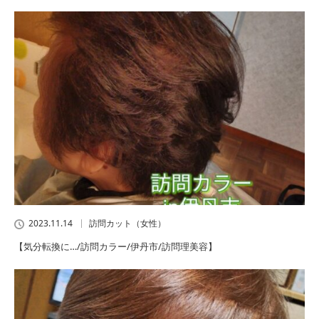
2023.11.14
訪問カット（女性）
【気分転換に…/訪問カラー/伊丹市/訪問理美容】