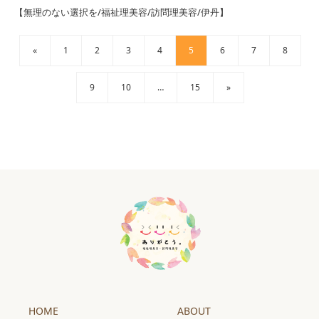
【無理のない選択を/福祉理美容/訪問理美容/伊丹】
«
1
2
3
4
5
6
7
8
9
10
…
15
»
HOME
ABOUT