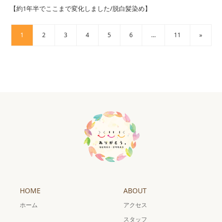
【約1年半でここまで変化しました/脱白髪染め】
1
2
3
4
5
6
…
11
»
HOME
ABOUT
ホーム
アクセス
スタッフ