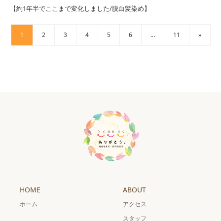
【約1年半でここまで変化しました/脱白髪染め】
1
2
3
4
5
6
…
11
»
HOME
ABOUT
ホーム
アクセス
スタッフ