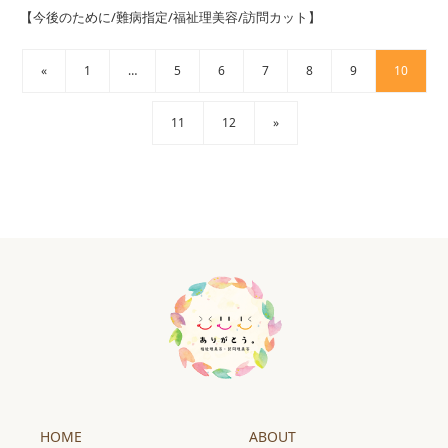
【今後のために/難病指定/福祉理美容/訪問カット】
«
1
…
5
6
7
8
9
10
11
12
»
HOME
ABOUT