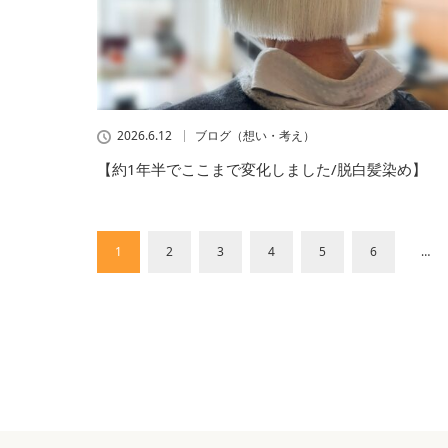
2026.6.12
ブログ（想い・考え）
【約1年半でここまで変化しました/脱白髪染め】
1
2
3
4
5
6
…