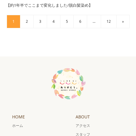
【約1年半でここまで変化しました/脱白髪染め】
1
2
3
4
5
6
…
12
»
HOME
ABOUT
ホーム
アクセス
スタッフ