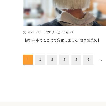
2026.6.12
ブログ（想い・考え）
【約1年半でここまで変化しました/脱白髪染め】
1
2
3
4
5
6
…