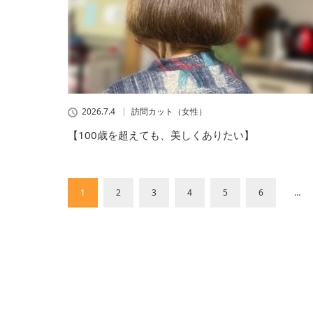
2026.7.4
訪問カット（女性）
【100歳を超えても、美しくありたい】
1
2
3
4
5
6
…