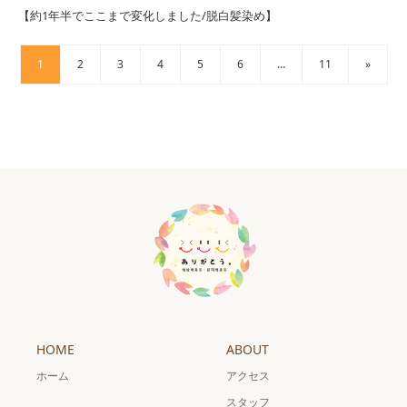
【約1年半でここまで変化しました/脱白髪染め】
1
2
3
4
5
6
…
11
»
HOME
ABOUT
ホーム
アクセス
スタッフ