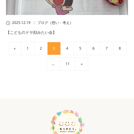
2025.12.19
ブログ（想い・考え）
【こどものドヤ顔みたい会】
«
1
2
3
4
5
6
7
8
…
11
»