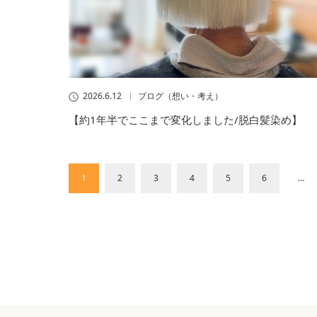
2026.6.12
ブログ（想い・考え）
【約1年半でここまで変化しました/脱白髪染め】
1
2
3
4
5
6
…