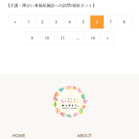
【介護・障がい者福祉施設への訪問/福祉カット】
«
1
2
3
4
5
6
7
8
9
10
11
…
14
»
HOME
ABOUT