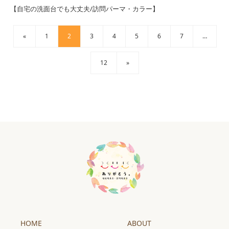
【自宅の洗面台でも大丈夫/訪問パーマ・カラー】
«
1
2
3
4
5
6
7
…
12
»
HOME
ABOUT