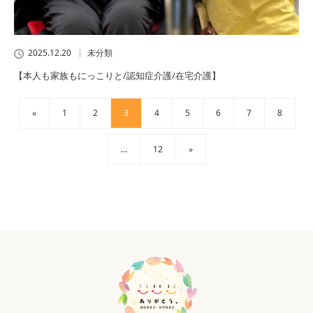
2025.12.20
未分類
【本人も家族もにっこりと/認知症介護/在宅介護】
«
1
2
3
4
5
6
7
8
…
12
»