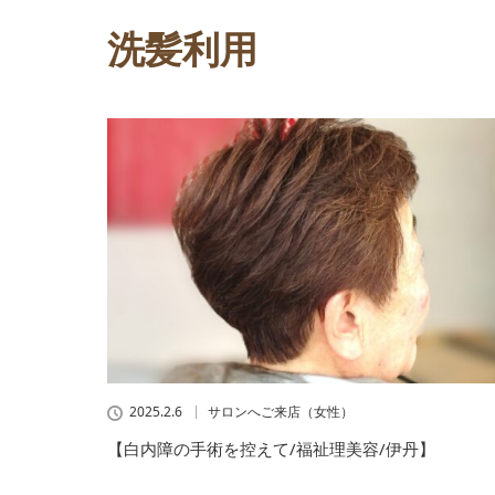
洗髪利用
2025.2.6
サロンへご来店（女性）
【白内障の手術を控えて/福祉理美容/伊丹】