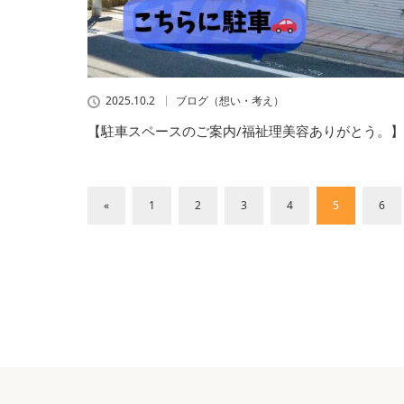
2025.10.2
ブログ（想い・考え）
【駐車スペースのご案内/福祉理美容ありがとう。】
«
1
2
3
4
5
6