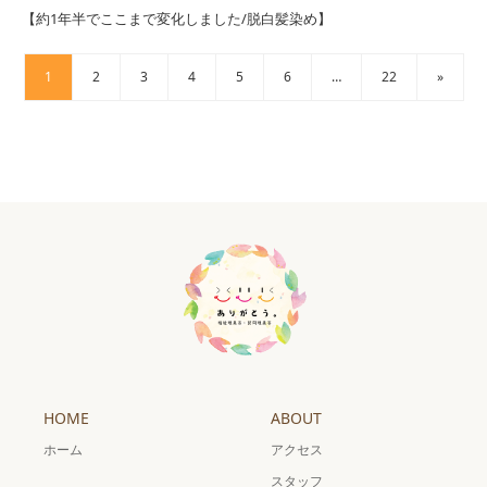
【約1年半でここまで変化しました/脱白髪染め】
1
2
3
4
5
6
…
22
»
HOME
ABOUT
ホーム
アクセス
スタッフ