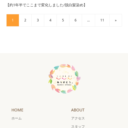
【約1年半でここまで変化しました/脱白髪染め】
1
2
3
4
5
6
…
11
»
HOME
ABOUT
ホーム
アクセス
スタッフ