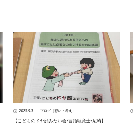
2025.9.3
ブログ（想い・考え）
【こどものドヤ顔みたい会/言語聴覚士/尼崎】