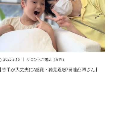
2025.8.16
サロンへご来店（女性）
【苦手が大丈夫に/感覚・聴覚過敏/発達凸凹さん】