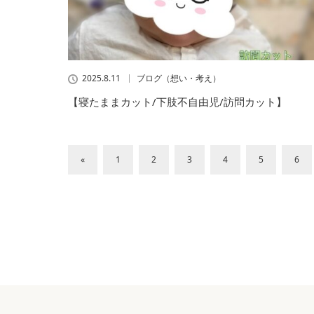
2025.8.11
ブログ（想い・考え）
【寝たままカット/下肢不自由児/訪問カット】
«
1
2
3
4
5
6